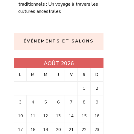
traditionnels : Un voyage à travers les
cultures ancestrales
ÉVÉNEMENTS ET SALONS
AOÛT 2026
L
M
M
J
V
S
D
1
2
3
4
5
6
7
8
9
10
11
12
13
14
15
16
17
18
19
20
21
22
23