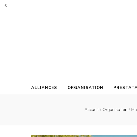
Marrakech b
vous accompagne dans vos préparatifs de mariage
ALLIANCES
ORGANISATION
PRESTATA
Accueil
/
Organisation
/
Ma