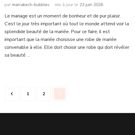
par
marrakech-bubbles
mis à jour le
23 juin 2026
Le mariage est un moment de bonheur et de pur plaisir.
C’est le jour très important où tout le monde attend voir la
splendide beauté de la mariée. Pour ce faire, il est
important que la mariée choisisse une robe de mariée
convenable à elle. Elle doit choisir une robe qui doit révéler
sa beauté …
Pagination
Page
Page
Page
1
2
3
des
publications