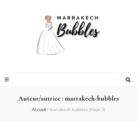
Marrakech
vous accompagne dans vos préparatifs de mariage
bubbles
Auteur/autrice :
marrakech-bubbles
Accueil
/
marrakech-bubbles
(Page 3)